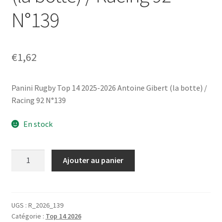
N°139
€
1,62
Panini Rugby Top 14 2025-2026 Antoine Gibert (la botte) /
Racing 92 N°139
En stock
quantité
Ajouter au panier
de
Panini
Rugby
Top
UGS :
R_2026_139
Catégorie :
Top 14 2026
14