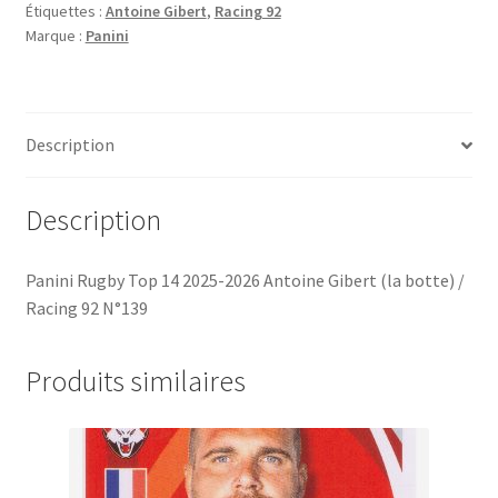
Étiquettes :
Antoine Gibert
,
Racing 92
2025-
Marque :
Panini
2026
Antoine
Gibert
(la
Description
botte)
/
Racing
Description
92
N°139
Panini Rugby Top 14 2025-2026 Antoine Gibert (la botte) /
Racing 92 N°139
Produits similaires