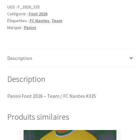
2026
UGS :
F_2026_335
Catégorie :
Foot 2026
-
Étiquettes :
FC Nantes
,
Team
Team
Marque :
Panini
/
FC
Nantes
#335
Description
Description
Panini Foot 2026 – Team / FC Nantes #335
Produits similaires