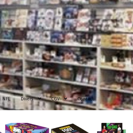
NFL
Divers
CGV
Contact
enerales de Vente
Contact
Mon compte
Page d’exemple
Panier