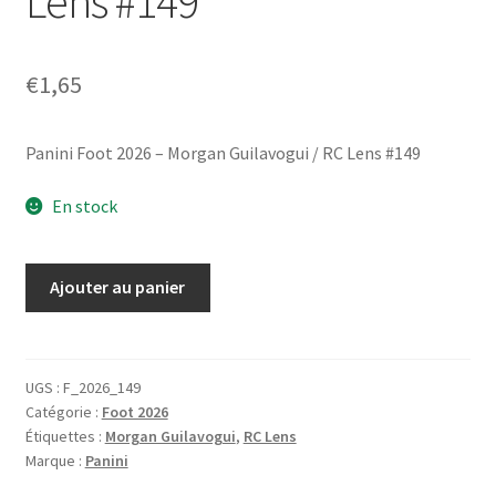
Lens #149
€
1,65
Panini Foot 2026 – Morgan Guilavogui / RC Lens #149
En stock
quantité
Ajouter au panier
de
Panini
Foot
2026
UGS :
F_2026_149
Catégorie :
Foot 2026
-
Étiquettes :
Morgan Guilavogui
,
RC Lens
Morgan
Marque :
Panini
Guilavogui