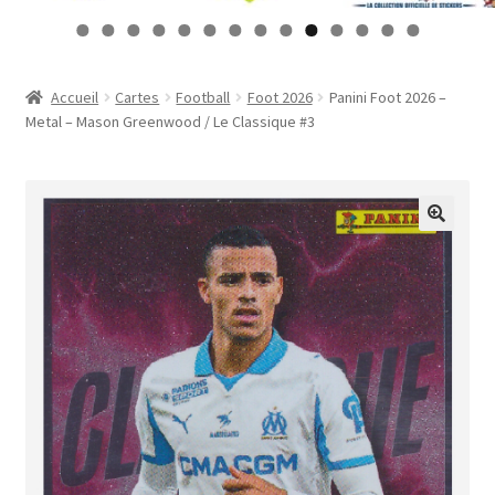
Contact
0
1
2
3
4
Mon compte
Accueil
Cartes
Football
Foot 2026
Panini Foot 2026 –
Metal – Mason Greenwood / Le Classique #3
Page d’exemple
Panier
Validation de la commande