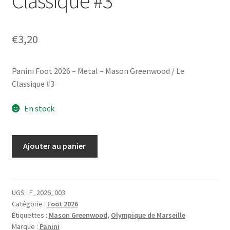
Classique #3
€
3,20
Panini Foot 2026 – Metal – Mason Greenwood / Le
Classique #3
En stock
quantité
Ajouter au panier
de
Panini
Foot
2026
UGS :
F_2026_003
Catégorie :
Foot 2026
-
Étiquettes :
Mason Greenwood
,
Olympique de Marseille
Metal
Marque :
Panini