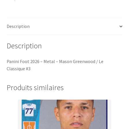
-
Mason
Greenwood
/
Description
Le
Classique
#3
Description
Panini Foot 2026 – Metal – Mason Greenwood / Le
Classique #3
Produits similaires