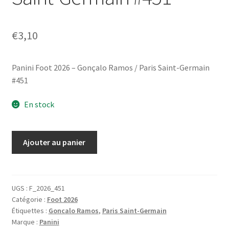
€
3,10
Panini Foot 2026 – Gonçalo Ramos / Paris Saint-Germain
#451
En stock
quantité
Ajouter au panier
de
Panini
Foot
2026
UGS :
F_2026_451
Catégorie :
Foot 2026
-
Étiquettes :
Goncalo Ramos
,
Paris Saint-Germain
Gonçalo
Marque :
Panini
Ramos