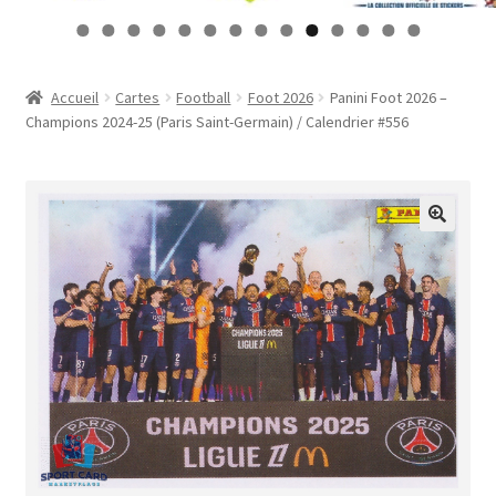
Contact
0
1
2
3
4
Mon compte
Accueil
Cartes
Football
Foot 2026
Panini Foot 2026 –
Champions 2024-25 (Paris Saint-Germain) / Calendrier #556
Page d’exemple
Panier
Validation de la commande