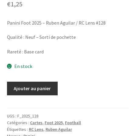
€
1,25
Panini Foot 2025 – Ruben Aguilar / RC Lens #128
Qualité : Neuf – Sorti de pochette
Rareté : Base card
En stock
quantité
Ajouter au panier
de
Panini
Foot
2025
UGS :
F_2025_128
Catégories :
Cartes
,
Foot 2025
,
Football
-
Étiquettes :
RC Lens
,
Ruben Aguilar
Ruben