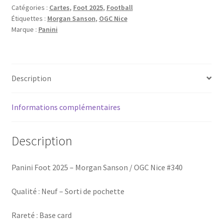
Catégories :
Cartes
,
Foot 2025
,
Football
-
Étiquettes :
Morgan Sanson
,
OGC Nice
Morgan
Marque :
Panini
Sanson
/
OGC
Nice
Description
#340
Informations complémentaires
Description
Panini Foot 2025 – Morgan Sanson / OGC Nice #340
Qualité : Neuf – Sorti de pochette
Rareté : Base card