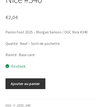
€
2,04
Panini Foot 2025 – Morgan Sanson / OGC Nice #340
Qualité : Neuf – Sorti de pochette
Rareté : Base card
En stock
quantité
Ajouter au panier
de
Panini
Foot
2025
UGS :
F_2025_340