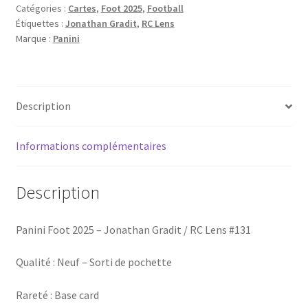
Catégories :
Cartes
,
Foot 2025
,
Football
-
Étiquettes :
Jonathan Gradit
,
RC Lens
Jonathan
Marque :
Panini
Gradit
/
RC
Lens
Description
#131
Informations complémentaires
Description
Panini Foot 2025 – Jonathan Gradit / RC Lens #131
Qualité : Neuf – Sorti de pochette
Rareté : Base card