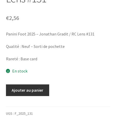
€
2,56
Panini Foot 2025 – Jonathan Gradit / RC Lens #131
Qualité : Neuf – Sorti de pochette
Rareté : Base card
En stock
quantité
Ajouter au panier
de
Panini
Foot
2025
UGS :
F_2025_131