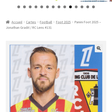
Contact
0
1
2
3
4
Mon compte
Accueil
Cartes
Football
Foot 2025
Panini Foot 2025 –
Jonathan Gradit / RC Lens #131
Page d’exemple
Panier
Validation de la commande