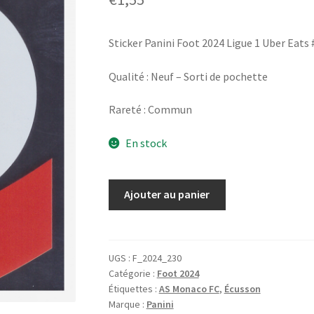
Sticker Panini Foot 2024 Ligue 1 Uber Eat
Qualité : Neuf – Sorti de pochette
Rareté : Commun
En stock
quantité
Ajouter au panier
de
Panini
Foot
2024
UGS :
F_2024_230
Catégorie :
Foot 2024
#230
Étiquettes :
AS Monaco FC
,
Écusson
Écusson
Marque :
Panini
AS