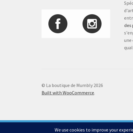
Spéc
d'ar
entr
des 
s'en
une 
qual
© La boutique de Mumbly 2026
Built with WooCommerce
.
Bienvenue sur la boutique de Mumbly - Cartes de Collection
Besoin d'aide? Nous sommes là pour vous aider.