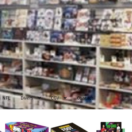
NFL
Divers
CGV
Contact
enerales de Vente
Contact
Mon compte
Page d’exemple
Panier