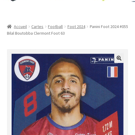
Contact
Mon compte
Accueil
Cartes
Football
Foot 2024
Panini Foot 2024 #055
Bilal Boutobba Clermont Foot 63
Page d’exemple
Panier
Validation de la commande