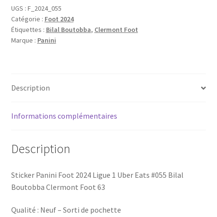
2024
UGS :
F_2024_055
Catégorie :
Foot 2024
#055
Étiquettes :
Bilal Boutobba
,
Clermont Foot
Bilal
Marque :
Panini
Boutobba
Clermont
Foot
63
Description
Informations complémentaires
Description
Sticker Panini Foot 2024 Ligue 1 Uber Eats #055 Bilal
Boutobba Clermont Foot 63
Qualité : Neuf – Sorti de pochette