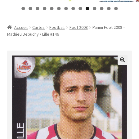
Contact
0
1
2
3
4
Mon compte
Accueil
Cartes
Football
Foot 2008
Panini Foot 2008 –
Mathieu Debuchy / Lille #146
Page d’exemple
Panier
Validation de la commande