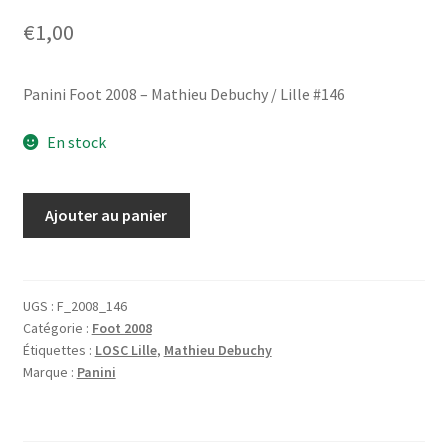
€
1,00
Panini Foot 2008 – Mathieu Debuchy / Lille #146
En stock
quantité
Ajouter au panier
de
Panini
Foot
2008
UGS :
F_2008_146
Catégorie :
Foot 2008
-
Étiquettes :
LOSC Lille
,
Mathieu Debuchy
Mathieu
Marque :
Panini
Debuchy
/
Lille