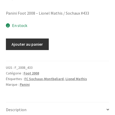
Panini Foot 2008 – Lionel Mathis / Sochaux #433
En stock
quantité
Ajouter au panier
de
Panini
Foot
2008
UGS :
F_2008_433
Catégorie :
Foot 2008
-
Étiquettes :
FC Sochaux-Montbeliard
,
Lionel Mathis
Lionel
Marque :
Panini
Mathis
/
Sochaux
#433
Description