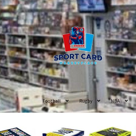
Aller
Aller
à
au
la
contenu
navigation
Football
Rugby
NBA
Accueil
Accueil
Carte des Clients
Conditions G