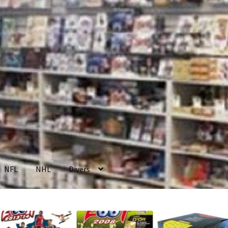
NFL
NHL
Divers
enerales de Vente
Contact
Mon compte
Page d’exemple
Panier