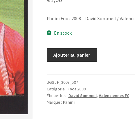
Panini Foot 2008 – David Sommeil / Valenc
En stock
quantité
Ajouter au panier
de
Panini
Foot
2008
UGS :
F_2008_507
Catégorie :
Foot 2008
-
Étiquettes :
David Sommeil
,
Valenciennes FC
David
Marque :
Panini
Sommeil
/
Valenciennes
#507