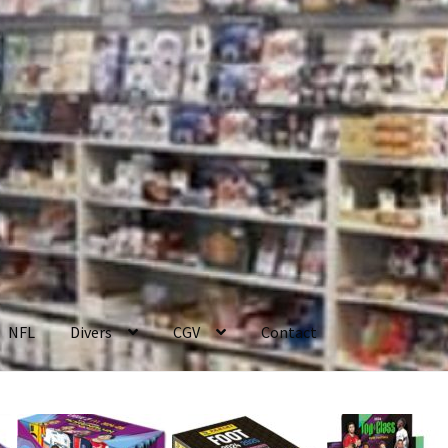
NFL
Divers
CGV
Contact
enerales de Vente
Contact
Mon compte
Page d’exemple
Panier