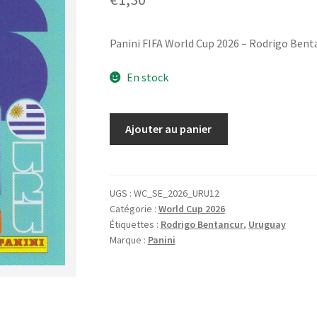
Panini FIFA World Cup 2026 – Rodrigo Ben
En stock
quantité
Ajouter au panier
de
Panini
FIFA
World
UGS :
WC_SE_2026_URU12
Catégorie :
World Cup 2026
Cup
Étiquettes :
Rodrigo Bentancur
,
Uruguay
2026
Marque :
Panini
-
Rodrigo
Bentancur
/
Uruguay