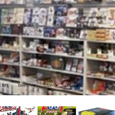
NFL
Divers
CGV
Contact
enerales de Vente
Contact
Mon compte
Page d’exemple
Panier