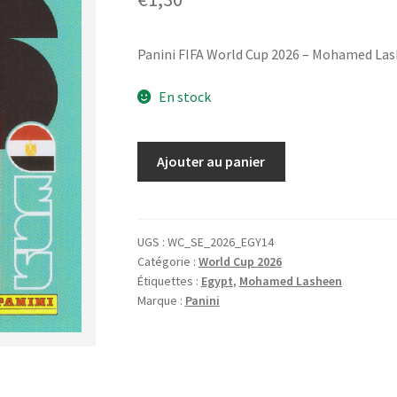
Panini FIFA World Cup 2026 – Mohamed Las
En stock
quantité
Ajouter au panier
de
Panini
FIFA
World
UGS :
WC_SE_2026_EGY14
Catégorie :
World Cup 2026
Cup
Étiquettes :
Egypt
,
Mohamed Lasheen
2026
Marque :
Panini
-
Mohamed
Lasheen
/
Egypt