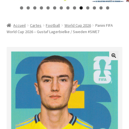
Contact
0
1
2
3
4
Mon compte
Accueil
Cartes
Football
World Cup 2026
Panini FIFA
World Cup 2026 – Gustaf Lagerbielke / Sweden #SWE7
Page d’exemple
Panier
Validation de la commande