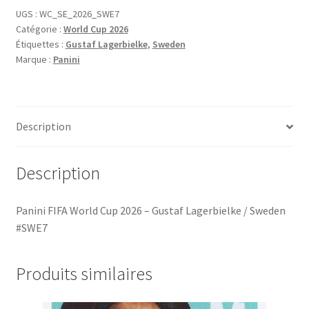
World
UGS :
WC_SE_2026_SWE7
Catégorie :
World Cup 2026
Cup
Étiquettes :
Gustaf Lagerbielke
,
Sweden
2026
Marque :
Panini
-
Gustaf
Lagerbielke
/
Description
Sweden
#SWE7
Description
Panini FIFA World Cup 2026 – Gustaf Lagerbielke / Sweden
#SWE7
Produits similaires