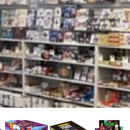
NFL
Divers
CGV
Contact
enerales de Vente
Contact
Mon compte
Page d’exemple
Panier