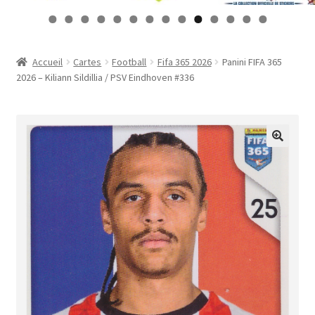
Contact
0
1
2
3
4
Mon compte
Accueil
Cartes
Football
Fifa 365 2026
Panini FIFA 365
2026 – Kiliann Sildillia / PSV Eindhoven #336
Page d’exemple
Panier
Validation de la commande