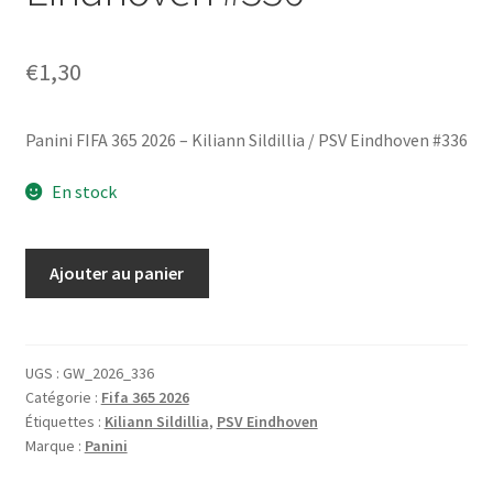
€
1,30
Panini FIFA 365 2026 – Kiliann Sildillia / PSV Eindhoven #336
En stock
quantité
Ajouter au panier
de
Panini
FIFA
365
UGS :
GW_2026_336
Catégorie :
Fifa 365 2026
2026
Étiquettes :
Kiliann Sildillia
,
PSV Eindhoven
-
Marque :
Panini
Kiliann
Sildillia