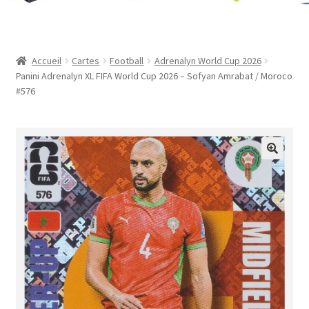
Contact
Mon compte
Accueil
Cartes
Football
Adrenalyn World Cup 2026
Panini Adrenalyn XL FIFA World Cup 2026 – Sofyan Amrabat / Moroco
Page d’exemple
#576
Panier
Validation de la commande