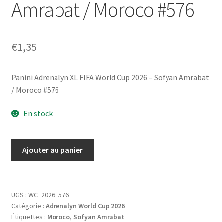
Amrabat / Moroco #576
€
1,35
Panini Adrenalyn XL FIFA World Cup 2026 – Sofyan Amrabat
/ Moroco #576
En stock
quantité
Ajouter au panier
de
Panini
Adrenalyn
XL
UGS :
WC_2026_576
Catégorie :
Adrenalyn World Cup 2026
FIFA
Étiquettes :
Moroco
,
Sofyan Amrabat
World