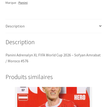
Marque :
Panini
Cup
2026
-
Sofyan
Description
Amrabat
/
Moroco
Description
#576
Panini Adrenalyn XL FIFA World Cup 2026 – Sofyan Amrabat
/ Moroco #576
Produits similaires