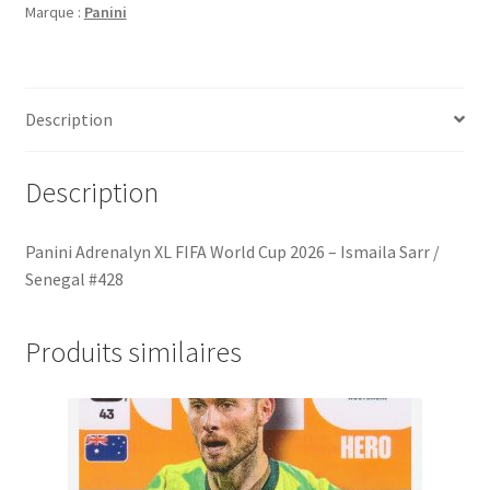
Marque :
Panini
Cup
2026
-
Ismaila
Description
Sarr
/
Senegal
Description
#428
Panini Adrenalyn XL FIFA World Cup 2026 – Ismaila Sarr /
Senegal #428
Produits similaires