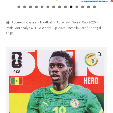
Contact
0
1
2
3
4
Mon compte
Accueil
Cartes
Football
Adrenalyn World Cup 2026
Panini Adrenalyn XL FIFA World Cup 2026 – Ismaila Sarr / Senegal
Page d’exemple
#428
Panier
Validation de la commande