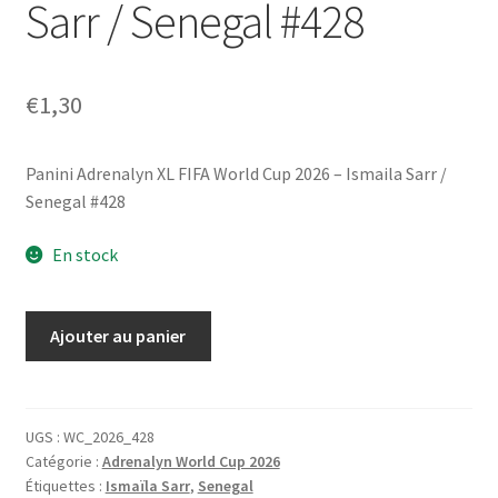
Sarr / Senegal #428
€
1,30
Panini Adrenalyn XL FIFA World Cup 2026 – Ismaila Sarr /
Senegal #428
En stock
quantité
Ajouter au panier
de
Panini
Adrenalyn
XL
UGS :
WC_2026_428
Catégorie :
Adrenalyn World Cup 2026
FIFA
Étiquettes :
Ismaïla Sarr
,
Senegal
World