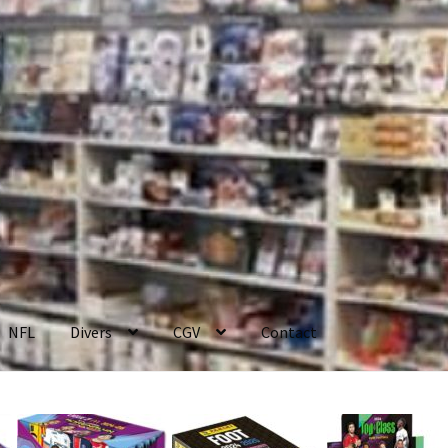
NFL
Divers
CGV
Contact
enerales de Vente
Contact
Mon compte
Page d’exemple
Panier