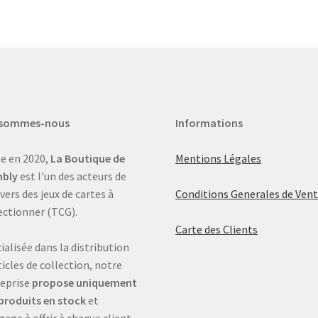
 sommes-nous
Informations
e en 2020,
La Boutique de
Mentions Légales
bly
est l'un des acteurs de
ivers des jeux de cartes à
Conditions Generales de Ven
ectionner (TCG).
Carte des Clients
ialisée dans la distribution
ticles de collection, notre
eprise
propose uniquement
produits en stock
et
gage à offrir à chaque client