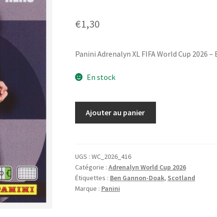
€
1,30
Panini Adrenalyn XL FIFA World Cup 2026 –
En stock
quantité
Ajouter au panier
de
Panini
Adrenalyn
XL
UGS :
WC_2026_416
Catégorie :
Adrenalyn World Cup 2026
FIFA
Étiquettes :
Ben Gannon-Doak
,
Scotland
World
Marque :
Panini
Cup
2026
-