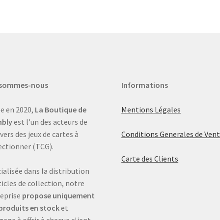
 sommes-nous
Informations
e en 2020,
La Boutique de
Mentions Légales
bly
est l'un des acteurs de
ivers des jeux de cartes à
Conditions Generales de Ven
ectionner (TCG).
Carte des Clients
ialisée dans la distribution
ticles de collection, notre
eprise
propose uniquement
produits en stock
et
gage à offrir à chaque client