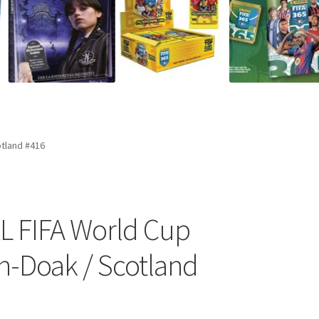
otland #416
XL FIFA World Cup
n-Doak / Scotland