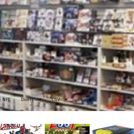
NFL
Divers
CGV
Contact
enerales de Vente
Contact
Mon compte
Page d’exemple
Panier