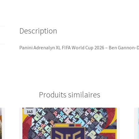
Ben
Gannon-
Doak
Description
/
Scotland
#416
Panini Adrenalyn XL FIFA World Cup 2026 – Ben Gannon-D
Produits similaires