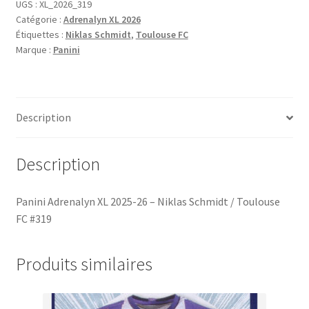
XL
UGS :
XL_2026_319
Catégorie :
Adrenalyn XL 2026
2025-
Étiquettes :
Niklas Schmidt
,
Toulouse FC
26
Marque :
Panini
-
Niklas
Schmidt
/
Description
Toulouse
FC
#319
Description
Panini Adrenalyn XL 2025-26 – Niklas Schmidt / Toulouse
FC #319
Produits similaires