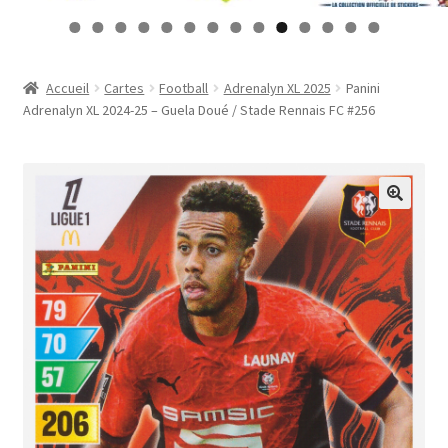
Contact
0
1
2
3
4
Mon compte
Accueil
Cartes
Football
Adrenalyn XL 2025
Panini
Adrenalyn XL 2024-25 – Guela Doué / Stade Rennais FC #256
Page d’exemple
Panier
Validation de la commande