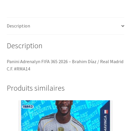
Brahim
Díaz
/
Description
Real
Madrid
C.F.
Description
#RMA14
Panini Adrenalyn FIFA 365 2026 – Brahim Díaz / Real Madrid
C.F. #RMA14
Produits similaires