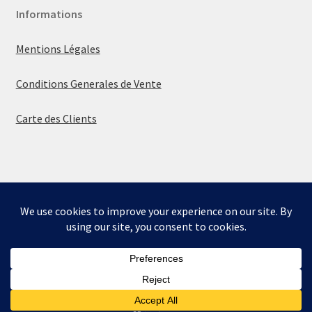
Informations
Mentions Légales
Conditions Generales de Vente
Carte des Clients
© La boutique de Mumbly 2026
Built with WooCommerce
.
Bienvenue sur la boutique de Mumbly - Cartes de
Collection.
Ignorer
0
Besoin d'aide? Nous sommes là pour vous aider.