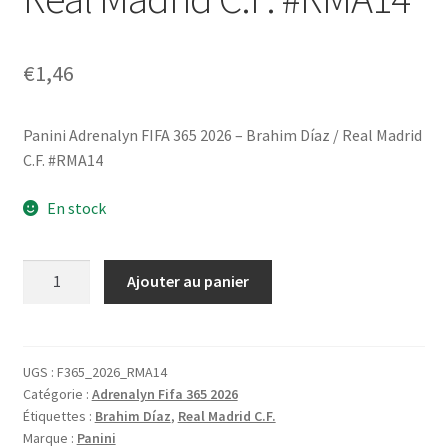
€
1,46
Panini Adrenalyn FIFA 365 2026 – Brahim Díaz / Real Madrid
C.F. #RMA14
En stock
quantité
Ajouter au panier
de
Panini
Adrenalyn
FIFA
UGS :
F365_2026_RMA14
Catégorie :
Adrenalyn Fifa 365 2026
365
Étiquettes :
Brahim Díaz
,
Real Madrid C.F.
2026
Marque :
Panini
-