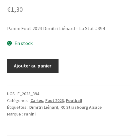
€
1,30
Panini Foot 2023 Dimitri Liénard – La Stat #394
En stock
quantité
Ajouter au panier
de
Panini
Foot
2023
UGS :
F_2023_394
Catégories :
Cartes
,
Foot 2023
,
Football
Dimitri
Étiquettes :
Dimitri Liénard
,
RC Strasbourg Alsace
Liénard
Marque :
Panini
-
La
Stat