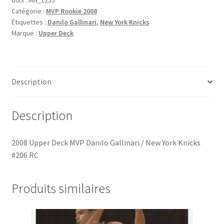
Catégorie :
MVP Rookie 2008
MVP
Étiquettes :
Danilo Gallinari
,
New York Knicks
Danilo
Marque :
Upper Deck
Gallinari
/
New
York
Description
Knicks
#206
RC
Description
2008 Upper Deck MVP Danilo Gallinari / New York Knicks
#206 RC
Produits similaires