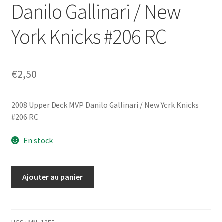
Danilo Gallinari / New
York Knicks #206 RC
€
2,50
2008 Upper Deck MVP Danilo Gallinari / New York Knicks
#206 RC
En stock
quantité
Ajouter au panier
de
2008
Upper
Deck
UGS :
MN_1255