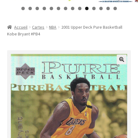
Contact
0
1
2
3
4
Mon compte
Accueil
Cartes
NBA
2001 Upper Deck Pure Basketball
Kobe Bryant #PB4
Page d’exemple
Panier
Validation de la commande