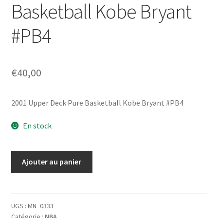
Basketball Kobe Bryant
#PB4
€
40,00
2001 Upper Deck Pure Basketball Kobe Bryant #PB4
En stock
quantité
Ajouter au panier
de
2001
Upper
Deck
UGS :
MN_0333
Catégorie :
NBA
Pure