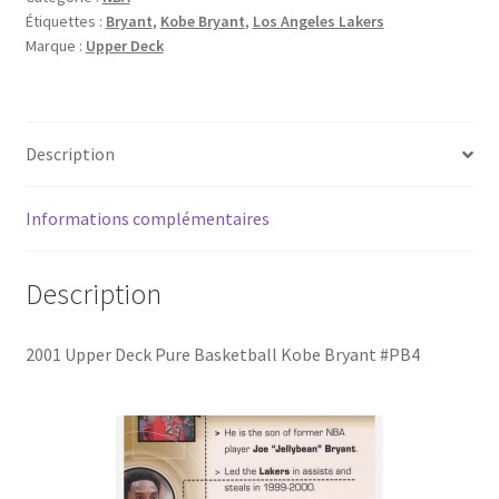
Étiquettes :
Bryant
,
Kobe Bryant
,
Los Angeles Lakers
Basketball
Marque :
Upper Deck
Kobe
Bryant
#PB4
Description
Informations complémentaires
Description
2001 Upper Deck Pure Basketball Kobe Bryant #PB4