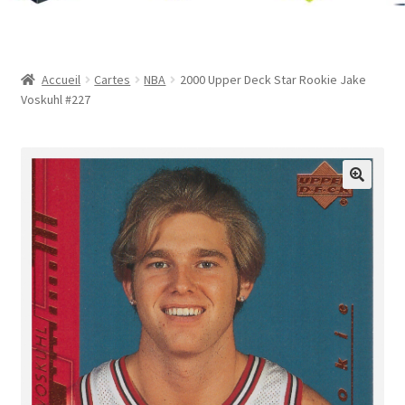
Contact
Mon compte
Accueil
Cartes
NBA
2000 Upper Deck Star Rookie Jake
Voskuhl #227
Page d’exemple
Panier
Validation de la commande