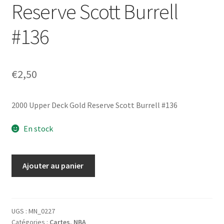
Reserve Scott Burrell
#136
€
2,50
2000 Upper Deck Gold Reserve Scott Burrell #136
En stock
quantité
Ajouter au panier
de
2000
Upper
Deck
UGS :
MN_0227
Catégories :
Cartes
,
NBA
Gold