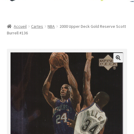
Contact
Mon compte
Accueil
Cartes
NBA
2000 Upper Deck Gold Reserve Scott
Burrell #136
Page d’exemple
Panier
Validation de la commande