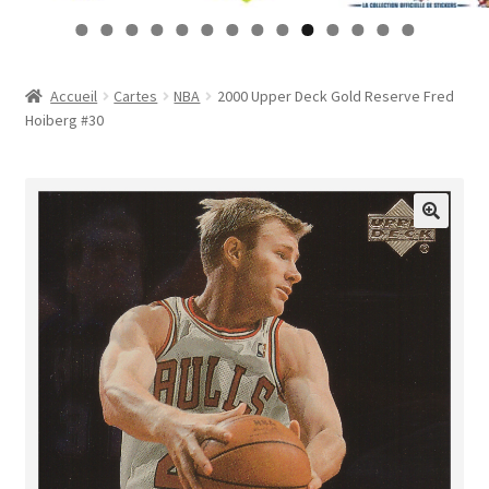
Contact
0
1
2
3
4
Mon compte
Accueil
Cartes
NBA
2000 Upper Deck Gold Reserve Fred
Hoiberg #30
Page d’exemple
Panier
Validation de la commande