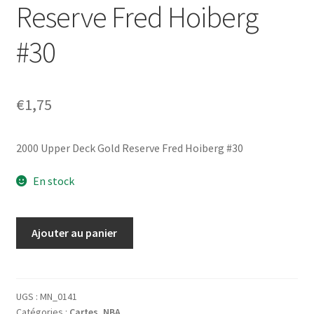
Reserve Fred Hoiberg
#30
€
1,75
2000 Upper Deck Gold Reserve Fred Hoiberg #30
En stock
quantité
Ajouter au panier
de
2000
Upper
Deck
UGS :
MN_0141
Catégories :
Cartes
,
NBA
Gold