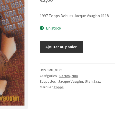
1997 Topps Debuts Jacque Vaughn #118
En stock
quantité
Ajouter au panier
de
1997
Topps
Debuts
UGS :
MN_0839
Catégories :
Cartes
,
NBA
Jacque
Étiquettes :
Jacque Vaughn
,
Utah Jazz
Vaughn
Marque :
Topps
#118