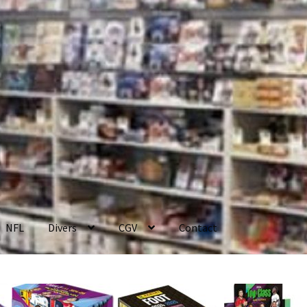
NFL
Divers
CGV
Contact
enerales de Vente
Contact
Mon compte
Page d’exemple
Panier