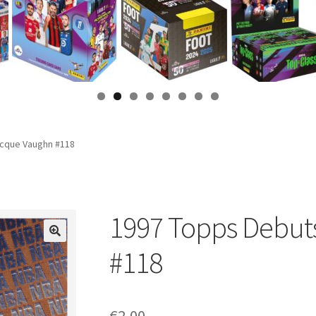
acque Vaughn #118
1997 Topps Debut
#118
€
2,00