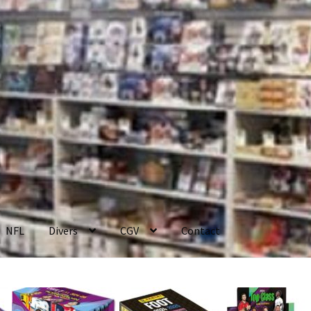
NFL
Divers
CGV
Contact
enerales de Vente
Contact
Mon compte
Page d’exemple
Panier