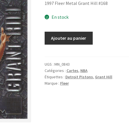
1997 Fleer Metal Grant Hill #168
En stock
quantité
Ajouter au panier
de
1997
Fleer
Metal
UGS :
MN_0843
Catégories :
Cartes
,
NBA
Grant
Étiquettes :
Detroit Pistons
,
Grant Hill
Hill
Marque :
Fleer
#168