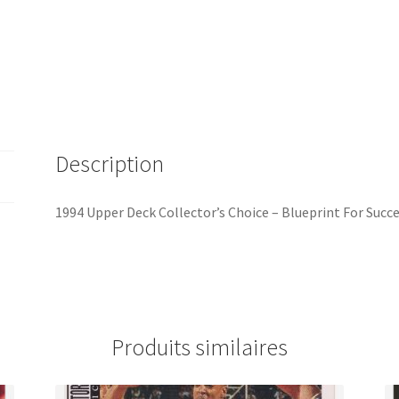
For
Success
Brian
Grant
/
Sacramento
Kings
Description
#394
1994 Upper Deck Collector’s Choice – Blueprint For Succ
Produits similaires