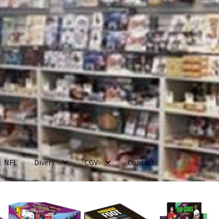
NFL
Divers
CGV
Contact
enerales de Vente
Contact
Mon compte
Page d’exemple
Panier