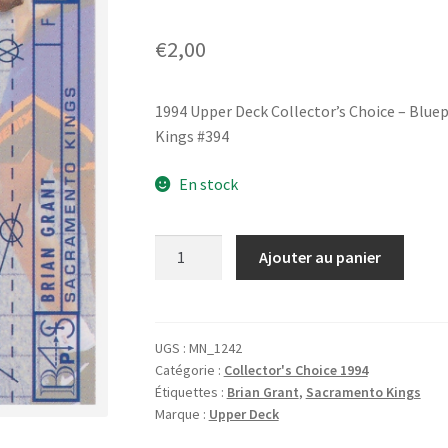
€
2,00
1994 Upper Deck Collector’s Choice – Blue
Kings #394
En stock
quantité
Ajouter au panier
de
1994
Upper
Deck
UGS :
MN_1242
Catégorie :
Collector's Choice 1994
Collector's
Étiquettes :
Brian Grant
,
Sacramento Kings
Choice
Marque :
Upper Deck
-
Blueprint