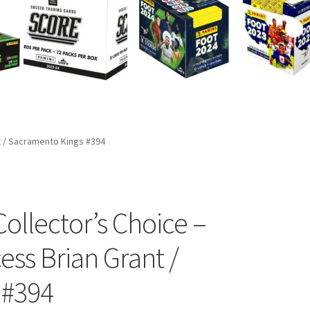
t / Sacramento Kings #394
ollector’s Choice –
ess Brian Grant /
 #394