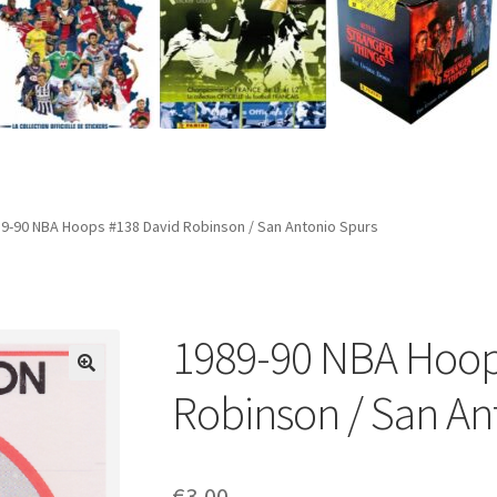
9-90 NBA Hoops #138 David Robinson / San Antonio Spurs
1989-90 NBA Hoop
Robinson / San An
€
3,00