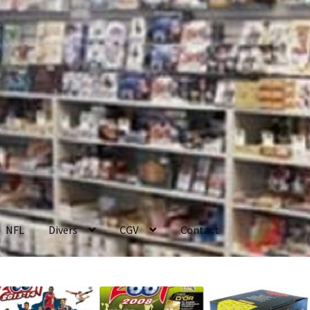
NFL
Divers
CGV
Contact
enerales de Vente
Contact
Mon compte
Page d’exemple
Panier