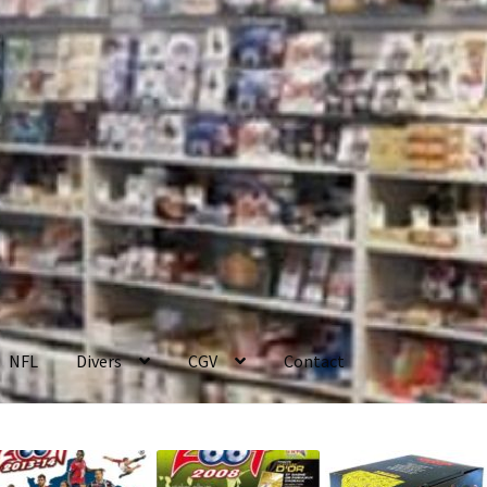
NFL
Divers
CGV
Contact
enerales de Vente
Contact
Mon compte
Page d’exemple
Panier