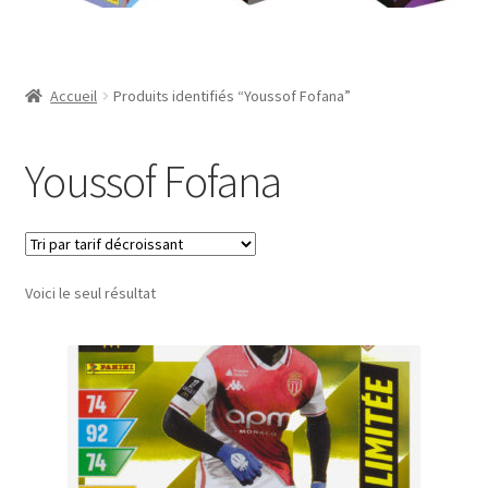
Contact
Mon compte
Accueil
Produits identifiés “Youssof Fofana”
Page d’exemple
Youssof Fofana
Panier
Validation de la commande
Voici le seul résultat