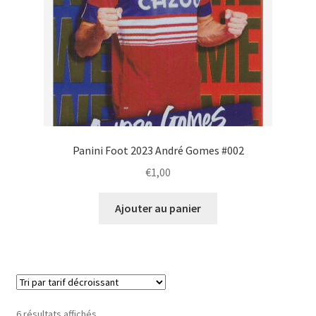
Panini Foot 2023 André Gomes #002
€
1,00
Ajouter au panier
Trié
6 résultats affichés