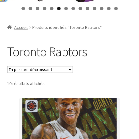
Contact
0
1
2
3
4
Mon compte
Accueil
Produits identifiés “Toronto Raptors”
Page d’exemple
Toronto Raptors
Panier
Validation de la commande
Trié
10 résultats affichés
par
prix
décroissant