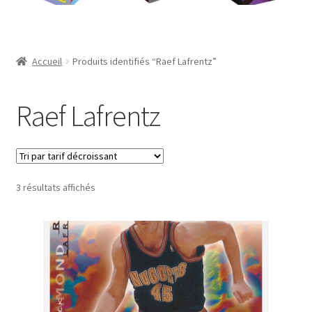
Contact
Mon compte
Accueil
Produits identifiés “Raef Lafrentz”
Page d’exemple
Raef Lafrentz
Panier
Validation de la commande
Trié
3 résultats affichés
par
prix
décroissant