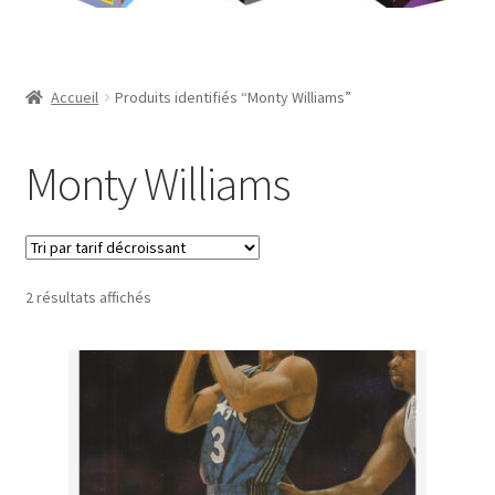
Contact
Mon compte
Accueil
Produits identifiés “Monty Williams”
Page d’exemple
Monty Williams
Panier
Validation de la commande
Trié
2 résultats affichés
par
prix
décroissant