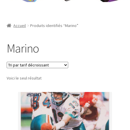
Contact
Mon compte
Accueil
Produits identifiés “Marino”
Page d’exemple
Marino
Panier
Validation de la commande
Voici le seul résultat