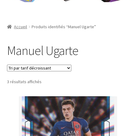
Contact
Mon compte
Accueil
Produits identifiés “Manuel Ugarte”
Page d’exemple
Manuel Ugarte
Panier
Validation de la commande
Trié
3 résultats affichés
par
prix
décroissant