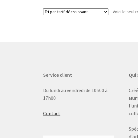
Voici le seul r
Service client
Qui
Du lundi au vendredi de 10h00 à
Créé
17h00
Mum
l'un
Contact
coll
Spéc
d'ar