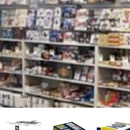
NFL
Divers
CGV
Contact
enerales de Vente
Contact
Mon compte
Page d’exemple
Panier