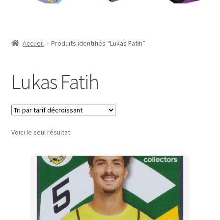
Contact
Mon compte
Accueil
Produits identifiés “Lukas Fatih”
Page d’exemple
Lukas Fatih
Panier
Validation de la commande
Voici le seul résultat