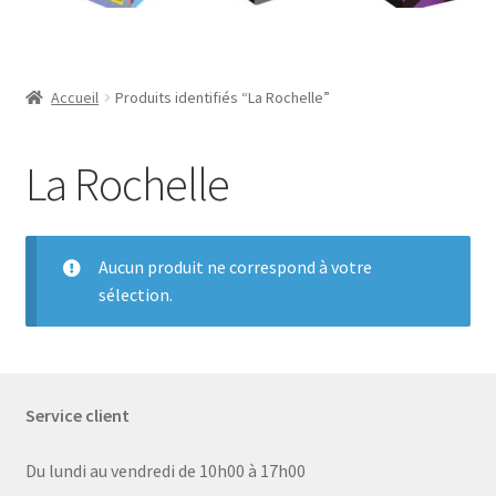
Contact
Mon compte
Accueil
Produits identifiés “La Rochelle”
Page d’exemple
La Rochelle
Panier
Validation de la commande
Aucun produit ne correspond à votre
sélection.
Service client
Du lundi au vendredi de 10h00 à 17h00