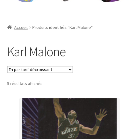
Contact
Mon compte
Accueil
Produits identifiés “Karl Malone”
Page d’exemple
Karl Malone
Panier
Validation de la commande
Trié
5 résultats affichés
par
prix
décroissant