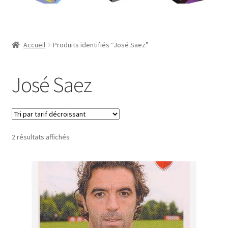
Contact
Mon compte
Accueil
Produits identifiés “José Saez”
Page d’exemple
José Saez
Panier
Validation de la commande
Trié
2 résultats affichés
par
prix
décroissant